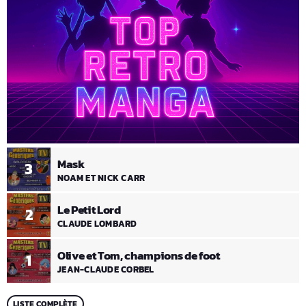
Mask
3
NOAM ET NICK CARR
Le Petit Lord
2
CLAUDE LOMBARD
Olive et Tom, champions de foot
1
JEAN-CLAUDE CORBEL
LISTE COMPLÈTE