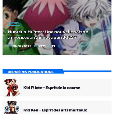
ACTUS
Hunter x Hunter : Une nouvelle saison
annoncée à Anime Japan 2025 ?
today
19/02/2025
5973
13
DERNIÈRES PUBLICATIONS
Kid Pilote – Esprit de la course
Kid Ken – Esprit des arts martiaux