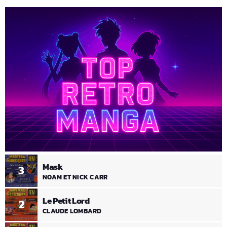
Mask
3
NOAM ET NICK CARR
Le Petit Lord
2
CLAUDE LOMBARD