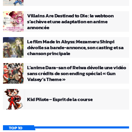
Villains Are Destined to Die : le webtoon
s’achève et une adaptation en anime
annoncée
Le film Made in Abyss: Mezameru Shinpi
dévoile sa bande-annonce, son casting et sa
chanson principale
L’anime Dara-san of Reiwa dévoile une vidéo
sans crédits de son ending spécial « Gun
Valsey’s Theme »
Kid Pilote – Esprit de la course
TOP 10