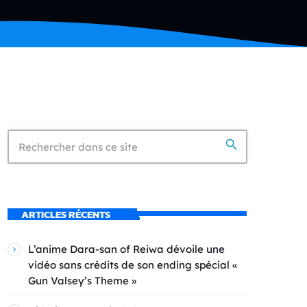
search
ARTICLES RÉCENTS
L’anime Dara-san of Reiwa dévoile une
vidéo sans crédits de son ending spécial «
Gun Valsey’s Theme »