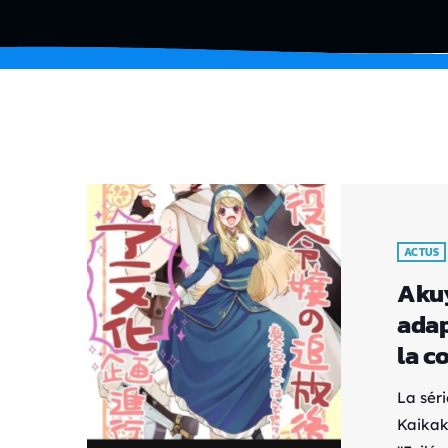
ACTUS
Akuy
adap
la c
La sér
Kaikak