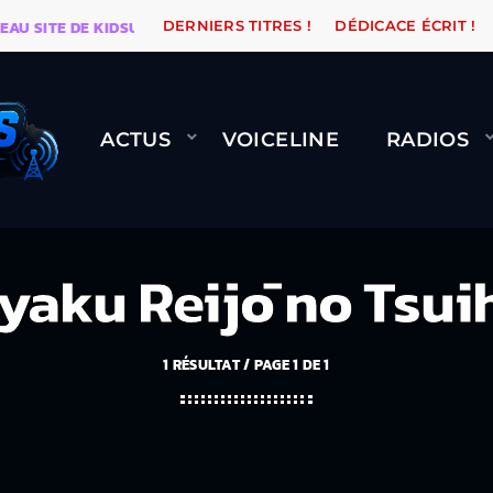
TE DE KIDSUNE
WARÉTRO
ORANGE ROAD QUI PASSE
DERNIERS TITRES !
DÉDICACE ÉCRIT !
ACTUS
VOICELINE
RADIOS
yaku Reijō no Tsui
1 RÉSULTAT / PAGE 1 DE 1