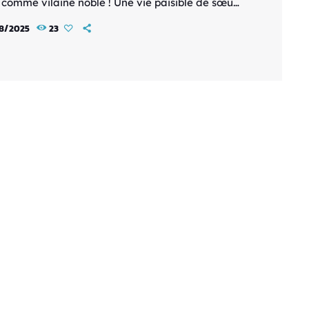
e comme vilaine noble ! Une vie paisible de sœur
à une réforme culinaire", va être adaptée en
8/2025
23
 Cette œuvre mêle comédie, isekai, fantasy et
s de vie dans un cadre original où la cuisine
 un outil de rédemption. L’histoire suit une
ne jeune noble accusée à tort de méfaits
es d'une […]