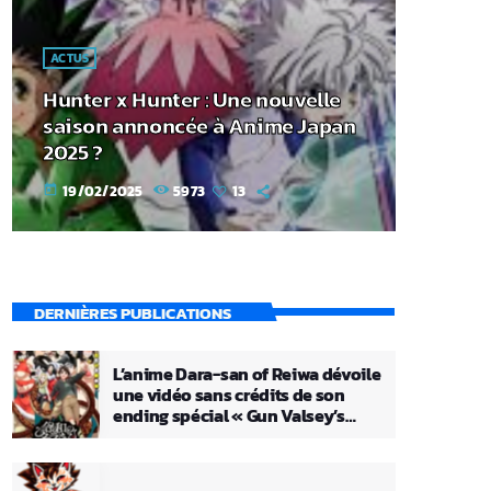
ACTUS
Hunter x Hunter : Une nouvelle
saison annoncée à Anime Japan
2025 ?
19/02/2025
5973
13
today
DERNIÈRES PUBLICATIONS
L’anime Dara-san of Reiwa dévoile
une vidéo sans crédits de son
ending spécial « Gun Valsey’s
Theme »