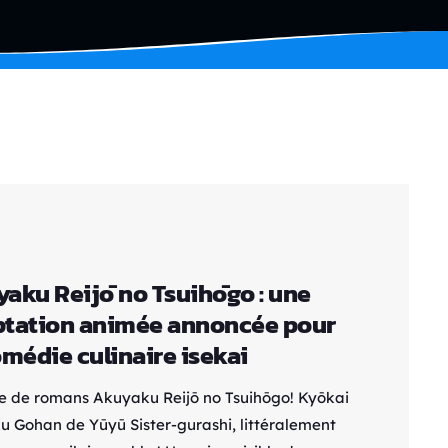
aku Reijō no Tsuihōgo : une
tation animée annoncée pour
omédie culinaire isekai
ie de romans Akuyaku Reijō no Tsuihōgo! Kyōkai
u Gohan de Yūyū Sister-gurashi, littéralement