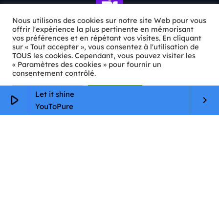
Nous utilisons des cookies sur notre site Web pour vous
offrir l'expérience la plus pertinente en mémorisant
vos préférences et en répétant vos visites. En cliquant
sur « Tout accepter », vous consentez à l'utilisation de
ℹ️ INFOS PRATIQUES
TOUS les cookies. Cependant, vous pouvez visiter les
« Paramètres des cookies » pour fournir un
✉️
Contact
consentement contrôlé.
🦊
Qui sommes-nous ?
Paramètres Cookie
Tout accepter
Let it shine
play_arrow
keyboard_arrow_right
YouToPure
📄
Mentions légales
🔒
Confidentialité
🛡️
RGPD
Copyright © 2026 Animkids. Tous droits réservés.