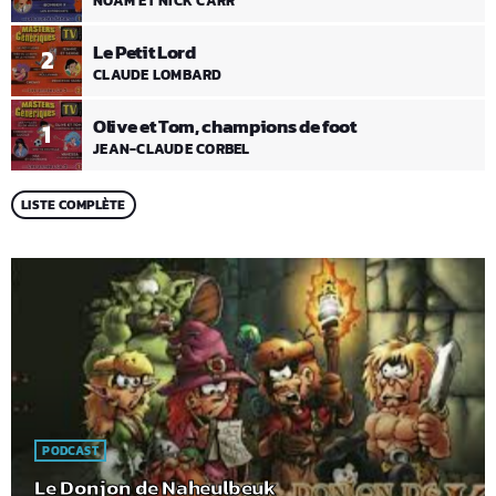
NOAM ET NICK CARR
Le Petit Lord
2
CLAUDE LOMBARD
Olive et Tom, champions de foot
1
JEAN-CLAUDE CORBEL
LISTE COMPLÈTE
PODCAST
Le Donjon de Naheulbeuk