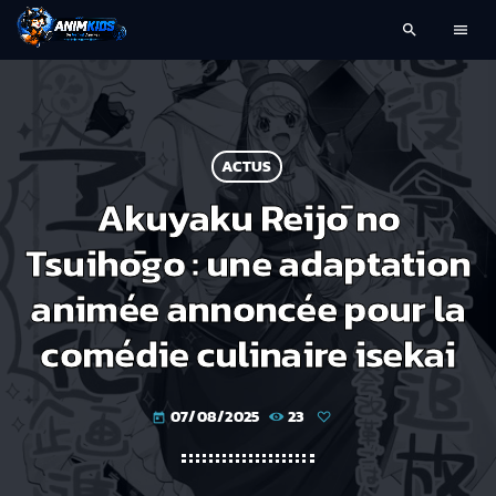
search
menu
ACTUS
Akuyaku Reijō no
Tsuihōgo : une adaptation
animée annoncée pour la
comédie culinaire isekai
07/08/2025
23
today