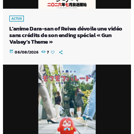
ACTUS
L’anime Dara-san of Reiwa dévoile une vidéo
sans crédits de son ending spécial « Gun
Valsey’s Theme »
today
06/08/2026
7