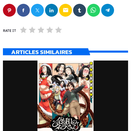
email
RATE IT
ARTICLES SIMILAIRES