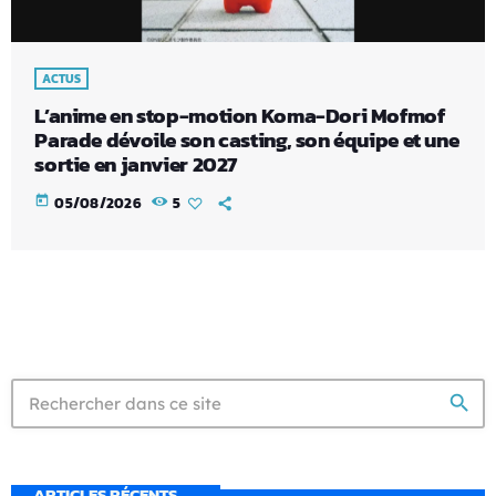
ACTUS
L’anime en stop-motion Koma-Dori Mofmof
Parade dévoile son casting, son équipe et une
sortie en janvier 2027
today
05/08/2026
5
search
ARTICLES RÉCENTS