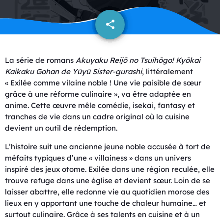
share
email
La série de romans
Akuyaku Reijō no Tsuihōgo! Kyōkai
Kaikaku Gohan de Yūyū Sister-gurashi
, littéralement
« Exilée comme vilaine noble ! Une vie paisible de sœur
grâce à une réforme culinaire », va être adaptée en
anime. Cette œuvre mêle comédie, isekai, fantasy et
tranches de vie dans un cadre original où la cuisine
devient un outil de rédemption.
L’histoire suit une ancienne jeune noble accusée à tort de
méfaits typiques d’une « villainess » dans un univers
inspiré des jeux otome. Exilée dans une région reculée, elle
trouve refuge dans une église et devient sœur. Loin de se
laisser abattre, elle redonne vie au quotidien morose des
lieux en y apportant une touche de chaleur humaine… et
surtout culinaire. Grâce à ses talents en cuisine et à un