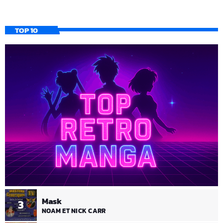
TOP 10
Mask
3
NOAM ET NICK CARR