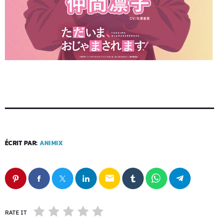
ÉCRIT PAR:
ANIMIX
email
RATE IT