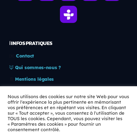
ℹ️ INFOS PRATIQUES
✉️
Contact
🦊
Qui sommes-nous ?
📄
Mentions légales
🔒
Confidentialité
Nous utilisons des cookies sur notre site Web pour vous
offrir l'expérience la plus pertinente en mémorisant
🛡️
RGPD
vos préférences et en répétant vos visites. En cliquant
sur « Tout accepter », vous consentez à l'utilisation de
Copyright © 2026 Animkids. Tous droits réservés.
TOUS les cookies. Cependant, vous pouvez visiter les
« Paramètres des cookies » pour fournir un
consentement contrôlé.