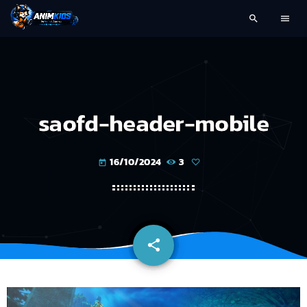
search
menu
saofd-header-mobile
16/10/2024
3
today
share
email