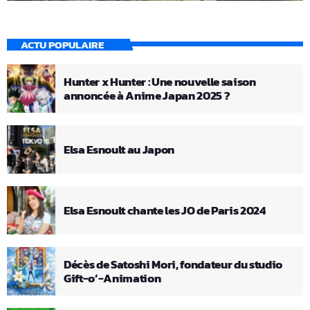
ACTU POPULAIRE
Hunter x Hunter : Une nouvelle saison
annoncée à Anime Japan 2025 ?
Elsa Esnoult au Japon
Elsa Esnoult chante les JO de Paris 2024
Décès de Satoshi Mori, fondateur du studio
Gift-o’-Animation