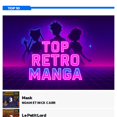
TOP 10
Mask
3
NOAM ET NICK CARR
Le Petit Lord