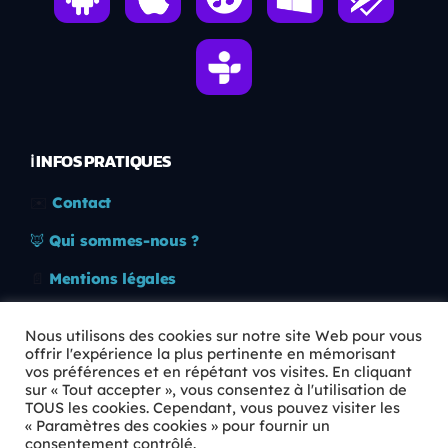
ℹ️ INFOS PRATIQUES
✉️
Contact
🦊
Qui sommes-nous ?
📄
Mentions légales
🔒
Confidentialité
Nous utilisons des cookies sur notre site Web pour vous
offrir l'expérience la plus pertinente en mémorisant
🛡️
RGPD
vos préférences et en répétant vos visites. En cliquant
sur « Tout accepter », vous consentez à l'utilisation de
Copyright © 2026 Animkids. Tous droits réservés.
TOUS les cookies. Cependant, vous pouvez visiter les
« Paramètres des cookies » pour fournir un
consentement contrôlé.