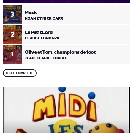
Mask
3
NOAM ET NICK CARR
Le Petit Lord
2
CLAUDE LOMBARD
Olive et Tom, champions de foot
1
JEAN-CLAUDE CORBEL
LISTE COMPLÈTE