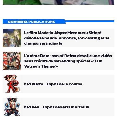
DERNIÈRES PUBLICATIONS
Le film Made in Abyss: Mezameru Shinpi
dévoile sa bande-annonce, son casting et sa
chanson principale
L’anime Dara-san of Reiwa dévoile une vidéo
sans crédits de son ending spécial « Gun
Valsey’s Theme »
Kid Pilote – Esprit de la course
Kid Ken – Esprit des arts martiaux