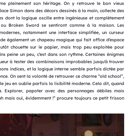
me pleinement son héritage. On y retrouve le bon vieux
éplace Simon dans des décors dessinés à la main, collecte des
s dont la logique oscille entre ingénieuse et complètement
d ou Broken Sword se sentiront comme à la maison. Les
modernes, notamment une interface simplifiée, un curseur
ssède également un chapeau magique qui fait office d’espace
utôt chouette sur le papier, mais trop peu exploitée pour
ins peine un peu, c’est dans son rythme. Certaines énigmes
oueur à tester des combinaisons improbables jusqu’à trouver
bons indices, et la logique interne semble parfois dictée par
ence. On sent la volonté de retrouver ce charme “old school”,
 le jeu en oublie parfois la lisibilité moderne. Cela dit, quand
 là. Explorer, papoter avec des personnages débiles mais
ah mais oui, évidemment !” procure toujours ce petit frisson