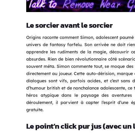
Le sorcier avant le sorcier
Origins raconte comment Simon, adolescent paumé 
univers de fantasy farfelu. Son arrivée ne doit rie
apprendre les rudiments de la magie, découvrir ce
absurdes. Rien de bien révolutionnaire côté scénario
souvent méta. Simon commente tout, se moque des cli
directement au joueur. Cette auto-dérision, marque 
dialogues sont vifs, parfois acides, et c’est sans
d’humour british et de nonchalance adolescente, ce 
héros atypique dans le paysage des aventures d
déroulement, il parvient à capter l’esprit d’une
gratuite.
Le point’n click pur jus (avec un