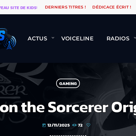
E DE KIDSUNE
WARÉTRO
ORANGE ROAD QUI PASSE, 
DERNIERS TITRES !
DÉDICACE ÉCRIT !
ACTUS
VOICELINE
RADIOS
GAMING
on the Sorcerer Ori
12/11/2025
72
today