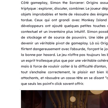
Côté gameplay, Simon the Sorcerer: Origins assu
triptyque : explorer, discuter, combiner. Le joueur d
objets improbables et tente de résoudre des énigme
tordue. Ceux qui ont grandi avec Monkey Islan
développeurs ont ajouté quelques petites touches 
contextuel et un inventaire plus intuitif. Simon po
de stockage et de source de pouvoirs. Une idée pl
devenir un véritable pivot de gameplay. Là où Orig
flirtent dangereusement avec l’absurde, forçant le j
la bonne par hasard. Le jeu n’offre pas toujours les 
un esprit trollesque plus que par une véritable cohér
mais à force de vouloir coller à la difficulté d’antan,
tout s’enchaîne correctement, le plaisir est bien
attachants, et résoudre un casse-tête en se disant “
que seuls les point’n click savent offrir.