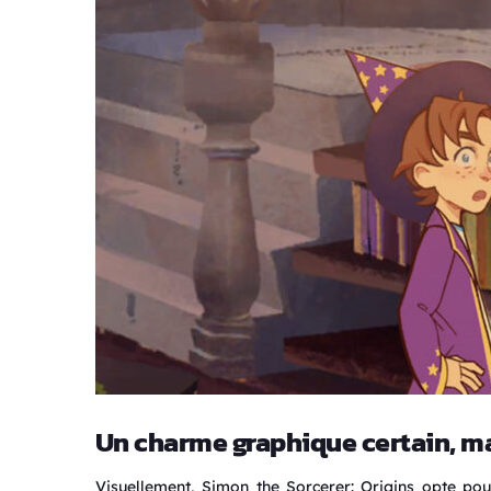
Un charme graphique certain, m
Visuellement, Simon the Sorcerer: Origins opte pou