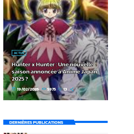
ACTUS
Hunter x Hunter : Une nouvelle
saison annoncée à Anime Japan
2025 ?
19/02/2025
5975
13
today
DERNIÈRES PUBLICATIONS