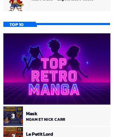
TOP 10
Mask
3
NOAM ET NICK CARR
Le Petit Lord
2