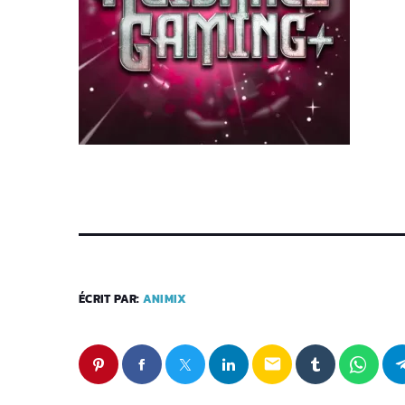
ÉCRIT PAR:
ANIMIX
email