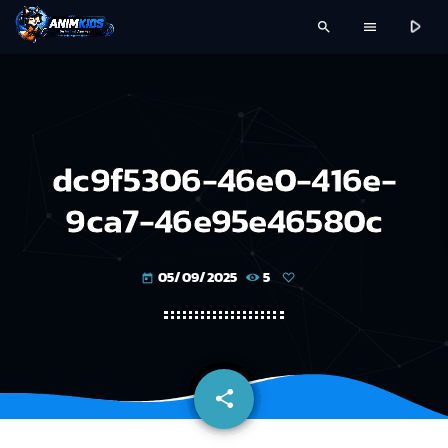
play_arrow
search
menu
dc9f5306-46e0-416e-
9ca7-46e95e46580c
05/09/2025
5
today
share
email