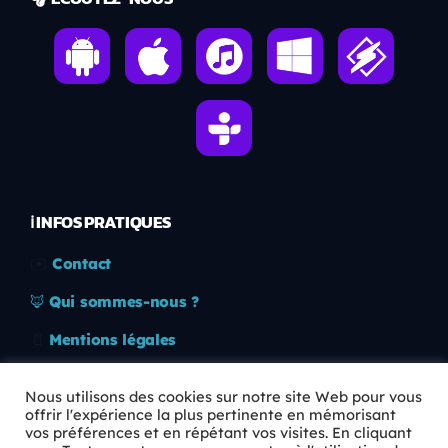
ℹ️ INFOS PRATIQUES
✉️
Contact
🦊
Qui sommes-nous ?
📄
Mentions légales
🔒
Confidentialité
Nous utilisons des cookies sur notre site Web pour vous
offrir l'expérience la plus pertinente en mémorisant
🛡️
RGPD
vos préférences et en répétant vos visites. En cliquant