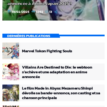
annoncée à Anime Japan 2025 ?
today
19/02/2025
5982
13
DERNIÈRES PUBLICATIONS
Marvel Tokon Fighting Souls
Villains Are Destined to Die : le webtoon
s’achève et une adaptation en anime
annoncée
Le film Made in Abyss: Mezameru Shinpi
dévoile sa bande-annonce, son casting et sa
chanson principale