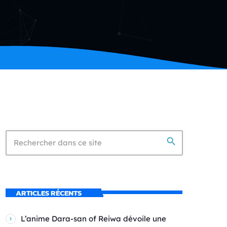
search
ARTICLES RÉCENTS
L’anime Dara-san of Reiwa dévoile une