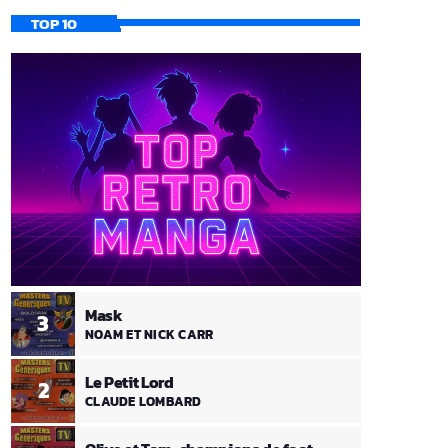
TOP 10
Mask
3
NOAM ET NICK CARR
Le Petit Lord
2
CLAUDE LOMBARD