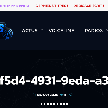
E DE KIDSUNE
WARÉTRO
ORANGE ROAD QUI PASSE, 
DERNIERS TITRES !
DÉDICACE ÉCRIT !
ACTUS
VOICELINE
RADIOS
f5d4-4931-9eda-a3
05/09/2025
5
today