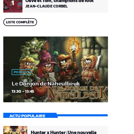
Olive et Tom, champions de foot
1
JEAN-CLAUDE CORBEL
LISTE COMPLÈTE
PODCAST
Le Donjon de Naheulbeuk
13:30 - 13:45
ACTU POPULAIRE
Hunter x Hunter : Une nouvelle