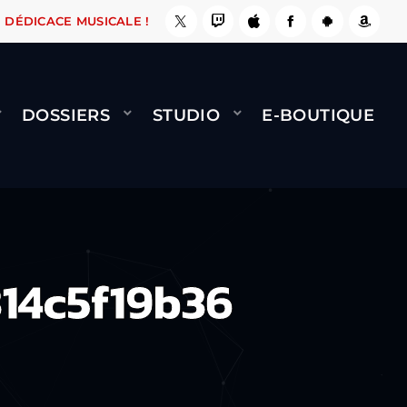
ÇA LE FAIT !
NAMI
BERNARD MINET - FLY (G
DÉDICACE MUSICALE !
DOSSIERS
STUDIO
E-BOUTIQUE
14c5f19b36