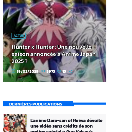
ACTUS
Hunter x Hunter : Une nouvelle
saison annoncée à Anime Japan
2025 ?
19/02/2025
5973
13
today
DERNIÈRES PUBLICATIONS
L’anime Dara-san of Reiwa dévoile
une vidéo sans crédits de son
ending spécial « Gun Valsey’s