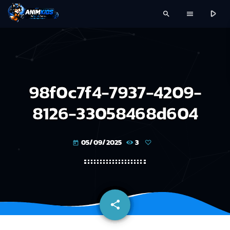
play_arrow
search
menu
98f0c7f4-7937-4209-
8126-33058468d604
05/09/2025
3
today
share
email