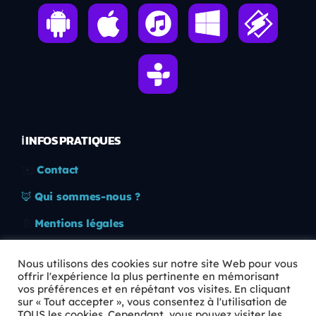
ℹ️ INFOS PRATIQUES
✉️
Contact
🦊
Qui sommes-nous ?
📄
Mentions légales
🔒
Confidentialité
Nous utilisons des cookies sur notre site Web pour vous
offrir l'expérience la plus pertinente en mémorisant
🛡️
RGPD
vos préférences et en répétant vos visites. En cliquant
sur « Tout accepter », vous consentez à l'utilisation de
Copyright © 2026 Animkids. Tous droits réservés.
TOUS les cookies. Cependant, vous pouvez visiter les