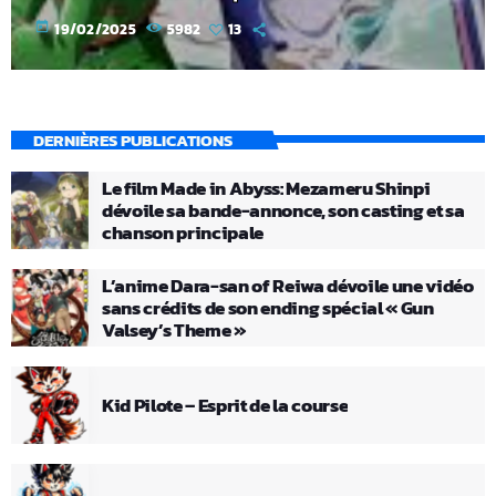
today
19/02/2025
5982
13
DERNIÈRES PUBLICATIONS
Le film Made in Abyss: Mezameru Shinpi
dévoile sa bande-annonce, son casting et sa
chanson principale
L’anime Dara-san of Reiwa dévoile une vidéo
sans crédits de son ending spécial « Gun
Valsey’s Theme »
Kid Pilote – Esprit de la course