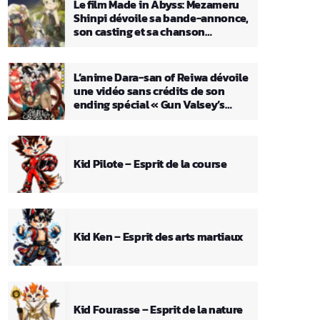
Le film Made in Abyss: Mezameru
Shinpi dévoile sa bande-annonce,
son casting et sa chanson
principale
L’anime Dara-san of Reiwa dévoile
une vidéo sans crédits de son
ending spécial « Gun Valsey’s
Theme »
Kid Pilote – Esprit de la course
Kid Ken – Esprit des arts martiaux
Kid Fourasse – Esprit de la nature