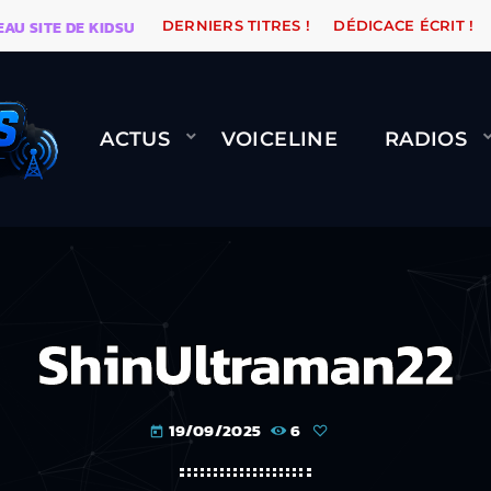
ITE DE KIDSUNE
WARÉTRO
ORANGE ROAD QUI PASSE
DERNIERS TITRES !
DÉDICACE ÉCRIT !
ACTUS
VOICELINE
RADIOS
ShinUltraman22
19/09/2025
6
today