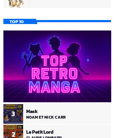
TOP 10
Mask
3
NOAM ET NICK CARR
Le Petit Lord
2
CLAUDE LOMBARD