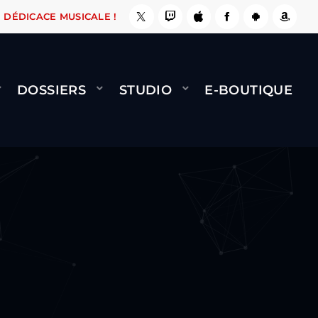
, ÇA LE FAIT !
NAMI
BERNARD MINET - FLY 
DÉDICACE MUSICALE !
DOSSIERS
STUDIO
E-BOUTIQUE