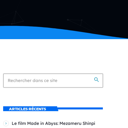
search
ARTICLES RÉCENTS
Le film Made in Abyss: Mezameru Shinpi