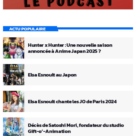
ACTU POPULAIRE
Hunter x Hunter : Une nouvelle saison
annoncée à Anime Japan 2025 ?
Elsa Esnoult au Japon
Elsa Esnoult chante les JO de Paris 2024
Décès de Satoshi Mori, fondateur du studio
Gift-o’-Animation