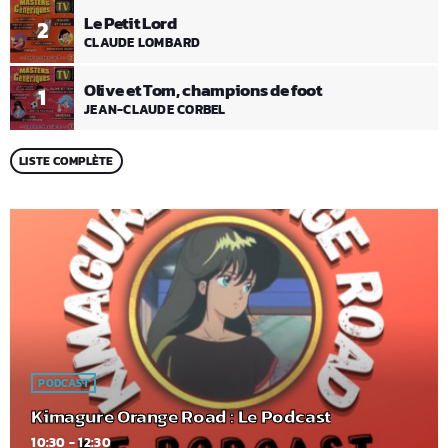
Le Petit Lord
2
CLAUDE LOMBARD
Olive et Tom, champions de foot
1
JEAN-CLAUDE CORBEL
LISTE COMPLÈTE
PODCAST
Kimagure Orange Road : Le Podcast
10:30 - 12:30