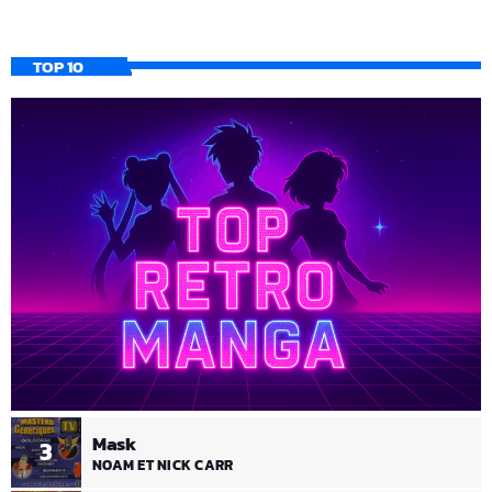
TOP 10
Mask
3
NOAM ET NICK CARR