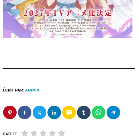
ÉCRIT PAR:
ANIMIX
email
RATE IT