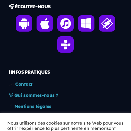
🎧 ÉCOUTEZ-NOUS
ℹ️ INFOS PRATIQUES
✉️
Contact
🦊
Qui sommes-nous ?
📄
Mentions légales
🔒
Confidentialité
Nous utilisons des cookies sur notre site Web pour vous
offrir l'expérience la plus pertinente en mémorisant
🛡️
RGPD