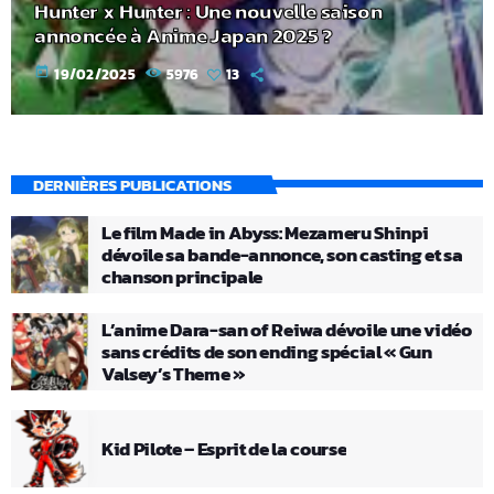
Hunter x Hunter : Une nouvelle saison
annoncée à Anime Japan 2025 ?
today
19/02/2025
5976
13
DERNIÈRES PUBLICATIONS
Le film Made in Abyss: Mezameru Shinpi
dévoile sa bande-annonce, son casting et sa
chanson principale
L’anime Dara-san of Reiwa dévoile une vidéo
sans crédits de son ending spécial « Gun
Valsey’s Theme »
Kid Pilote – Esprit de la course