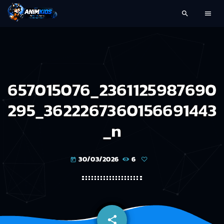
search
menu
657015076_2361125987690
295_3622267360156691443
_n
30/03/2026
6
today
share
email