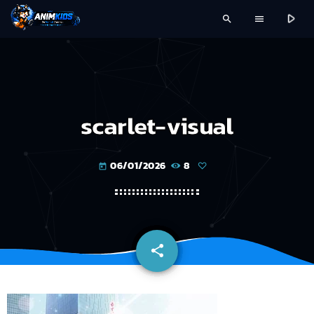
play_arrow
search
menu
scarlet-visual
06/01/2026
8
today
share
email