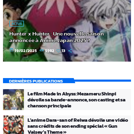
ACTUS
Hunter x Hunter : Une nouvelle saison
annoncée à Anime Japan 2025 ?
today
19/02/2025
5982
13
DERNIÈRES PUBLICATIONS
Le film Made in Abyss: Mezameru Shinpi
dévoile sa bande-annonce, son casting et sa
chanson principale
L’anime Dara-san of Reiwa dévoile une vidéo
sans crédits de son ending spécial « Gun
Valsey’s Theme »