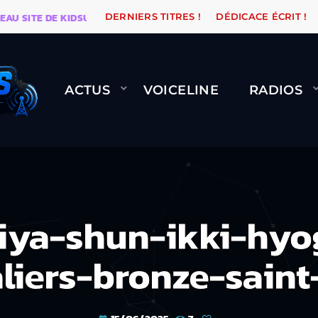
ITE DE KIDSUNE
WARÉTRO
ORANGE ROAD QUI PASS
DERNIERS TITRES !
DÉDICACE ÉCRIT !
ACTUS
VOICELINE
RADIOS
iya-shun-ikki-hyo
liers-bronze-saint