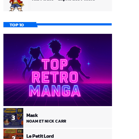
TOP 10
Mask
3
NOAM ET NICK CARR
Le Petit Lord
2