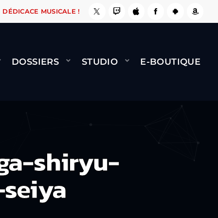
E, ÇA LE FAIT !
NAMI
BERNARD MINET - FLY
DÉDICACE MUSICALE !
DOSSIERS
STUDIO
E-BOUTIQUE
ga-shiryu-
-seiya