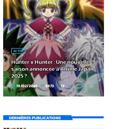
ACTUS
Hunter x Hunter : Une nouvelle
saison annoncée à Anime Japan
2025 ?
19/02/2025
5973
13
today
DERNIÈRES PUBLICATIONS