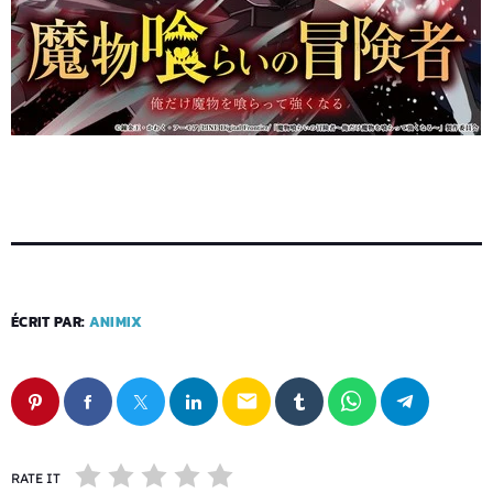
ÉCRIT PAR:
ANIMIX
email
RATE IT