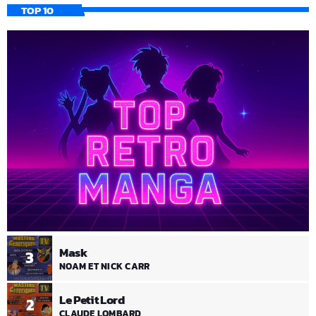
TOP 10
Mask
3
NOAM ET NICK CARR
Le Petit Lord
2
CLAUDE LOMBARD