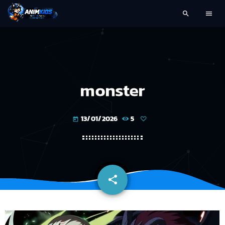
search
menu
monster
13/01/2026
5
today
share
email