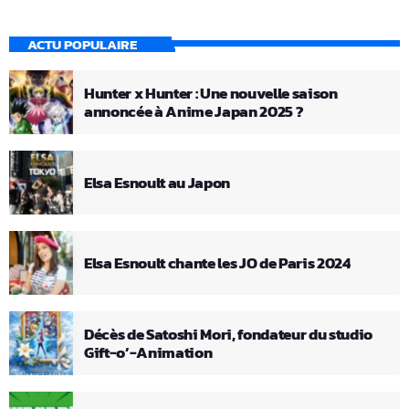
ACTU POPULAIRE
Hunter x Hunter : Une nouvelle saison
annoncée à Anime Japan 2025 ?
Elsa Esnoult au Japon
Elsa Esnoult chante les JO de Paris 2024
Décès de Satoshi Mori, fondateur du studio
Gift-o’-Animation