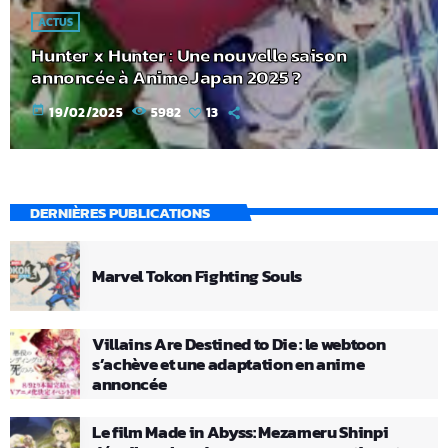
ACTUS
Hunter x Hunter : Une nouvelle saison
annoncée à Anime Japan 2025 ?
today
19/02/2025
5982
13
DERNIÈRES PUBLICATIONS
Marvel Tokon Fighting Souls
Villains Are Destined to Die : le webtoon
s’achève et une adaptation en anime
annoncée
Le film Made in Abyss: Mezameru Shinpi