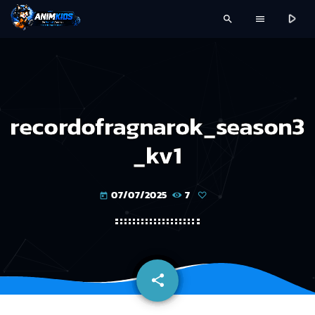
play_arrow
search
menu
recordofragnarok_season3
_kv1
07/07/2025
7
today
share
email