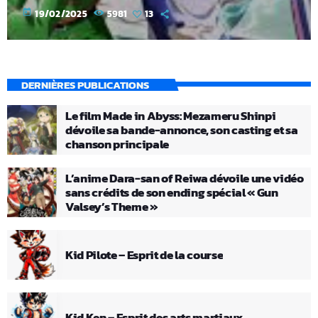
today
19/02/2025
5981
13
DERNIÈRES PUBLICATIONS
Le film Made in Abyss: Mezameru Shinpi
dévoile sa bande-annonce, son casting et sa
chanson principale
L’anime Dara-san of Reiwa dévoile une vidéo
sans crédits de son ending spécial « Gun
Valsey’s Theme »
Kid Pilote – Esprit de la course
Kid Ken – Esprit des arts martiaux