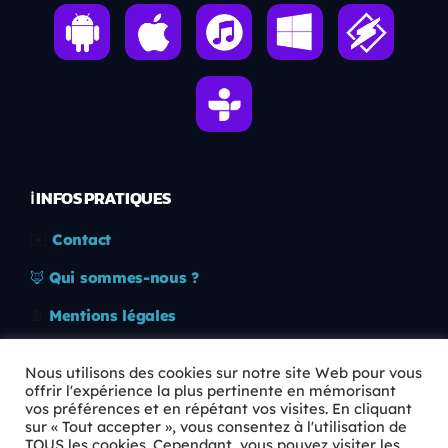
ℹ️ INFOS PRATIQUES
✉️
Contact
🦊
Qui sommes-nous ?
📄
Mentions légales
🔒
Confidentialité
Nous utilisons des cookies sur notre site Web pour vous
offrir l'expérience la plus pertinente en mémorisant
🛡️
RGPD
vos préférences et en répétant vos visites. En cliquant
sur « Tout accepter », vous consentez à l'utilisation de
Copyright © 2026 Animkids. Tous droits réservés.
TOUS les cookies. Cependant, vous pouvez visiter les