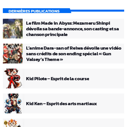
DERNIÈRES PUBLICATIONS
Le film Made in Abyss: Mezameru Shinpi
dévoile sa bande-annonce, son casting et sa
chanson principale
L’anime Dara-san of Reiwa dévoile une vidéo
sans crédits de son ending spécial « Gun
Valsey’s Theme »
Kid Pilote – Esprit de la course
Kid Ken – Esprit des arts martiaux