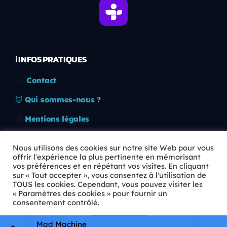
ℹ️ INFOS PRATIQUES
✉️
Contact
🦊
Qui sommes-nous ?
📄
Mentions légales
🔒
Confidentialité
Nous utilisons des cookies sur notre site Web pour vous
offrir l'expérience la plus pertinente en mémorisant
🛡️
RGPD
vos préférences et en répétant vos visites. En cliquant
sur « Tout accepter », vous consentez à l'utilisation de
Copyright © 2026 Animkids. Tous droits réservés.
TOUS les cookies. Cependant, vous pouvez visiter les
« Paramètres des cookies » pour fournir un
consentement contrôlé.
Paramètres Cookie
Tout accepter
Mad Machine