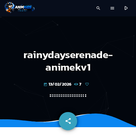
play_arrow
search
menu
rainydayserenade-
animekv1
13/02/2026
7
today
share
email