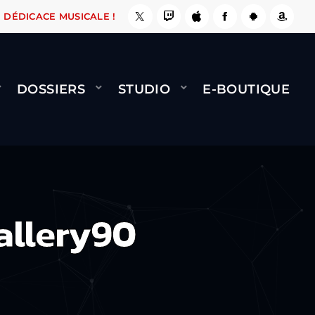
FAIT !
NAMI
BERNARD MINET - FLY (GÉNÉRI
DÉDICACE MUSICALE !
DOSSIERS
STUDIO
E-BOUTIQUE
allery90