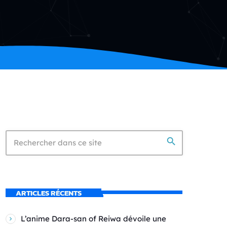
search
ARTICLES RÉCENTS
L’anime Dara-san of Reiwa dévoile une