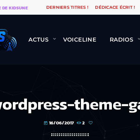
IDSUNE
WARÉTRO
ORANGE ROAD QUI PASSE, ÇA LE 
DERNIERS TITRES !
DÉDICACE ÉCRIT !
ACTUS
VOICELINE
RADIOS
ordpress-theme-g
16/06/2017
2
today