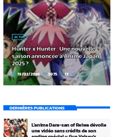
ACTUS
Hunter x Hunter : Une nouvelle
saison annoncée à Anime Japan
2025 ?
19/02/2025
5975
13
today
DERNIÈRES PUBLICATIONS
L’anime Dara-san of Reiwa dévoile
une vidéo sans crédits de son
ending spécial « Gun Valsey’s