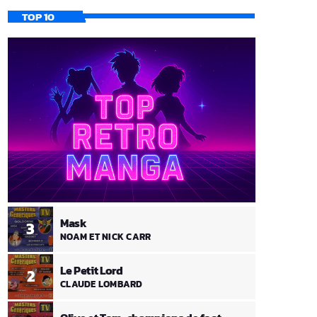
TOP 10
Mask
3
NOAM ET NICK CARR
Le Petit Lord
2
CLAUDE LOMBARD