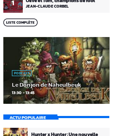
Olive et Tom, champions de foot
1
JEAN-CLAUDE CORBEL
LISTE COMPLÈTE
PODCAST
Le Donjon de Naheulbeuk
13:30 - 13:45
ACTU POPULAIRE
Hunter x Hunter : Une nouvelle