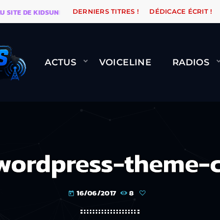
 DE KIDSUNE
WARÉTRO
ORANGE ROAD QUI PASSE, 
DERNIERS TITRES !
DÉDICACE ÉCRIT !
ACTUS
VOICELINE
RADIOS
wordpress-theme-c
16/06/2017
8
today