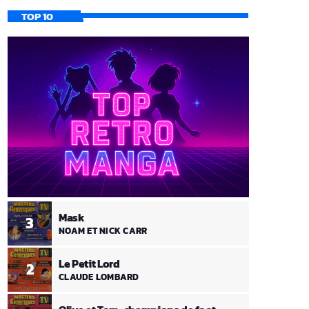
TOP 10
Mask
3
NOAM ET NICK CARR
Le Petit Lord
2
CLAUDE LOMBARD