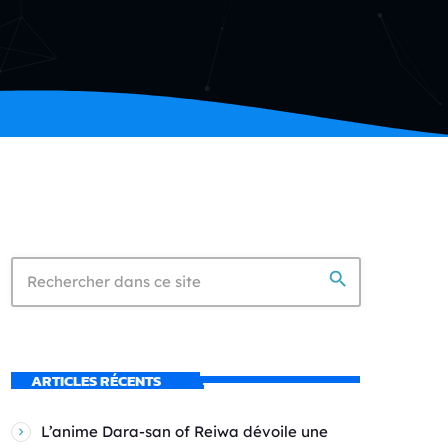
search
ARTICLES RÉCENTS
L’anime Dara-san of Reiwa dévoile une