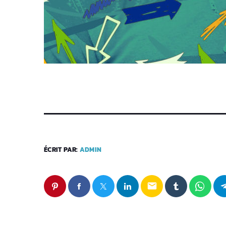
ÉCRIT PAR:
ADMIN
email