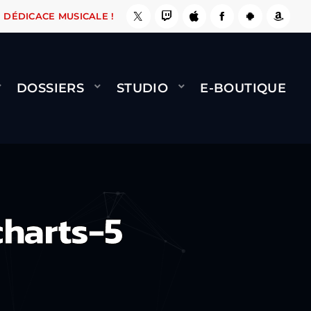
ÇA LE FAIT !
NAMI
BERNARD MINET - FLY (G
DÉDICACE MUSICALE !
DOSSIERS
STUDIO
E-BOUTIQUE
harts-5