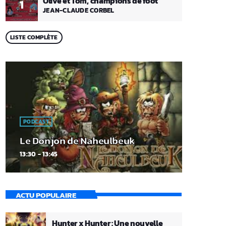
Olive et Tom, champions de foot
1
JEAN-CLAUDE CORBEL
LISTE COMPLÈTE
PODCAST
Le Donjon de Naheulbeuk
13:30 - 13:45
ACTU POPULAIRE
Hunter x Hunter : Une nouvelle