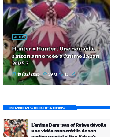
ACTUS
Hunter x Hunter : Une nouvelle
saison annoncée à Anime Japan
2025 ?
19/02/2025
5973
13
today
DERNIÈRES PUBLICATIONS
L’anime Dara-san of Reiwa dévoile
une vidéo sans crédits de son
ending spécial « Gun Valsey’s