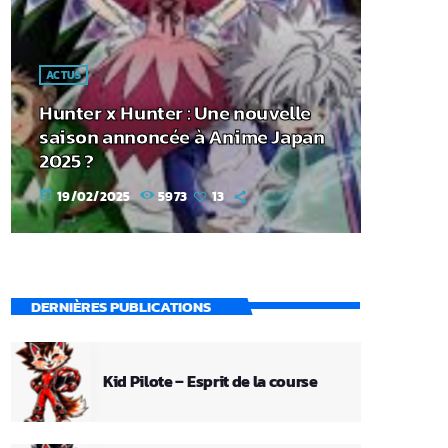
ACTUS
Hunter x Hunter : Une nouvelle
saison annoncée à Anime Japan
2025 ?
19/02/2025
5973
13
today
DERNIÈRES PUBLICATIONS
Kid Pilote – Esprit de la course