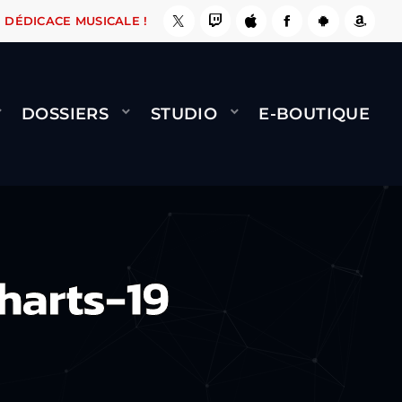
, ÇA LE FAIT !
NAMI
BERNARD MINET - FLY 
DÉDICACE MUSICALE !
DOSSIERS
STUDIO
E-BOUTIQUE
harts-19