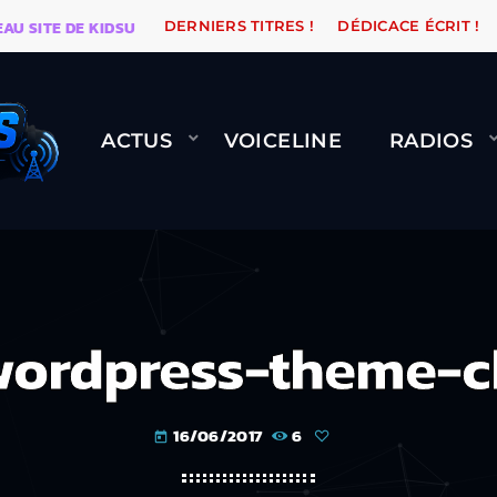
TE DE KIDSUNE
WARÉTRO
ORANGE ROAD QUI PASSE
DERNIERS TITRES !
DÉDICACE ÉCRIT !
ACTUS
VOICELINE
RADIOS
ordpress-theme-c
16/06/2017
6
today