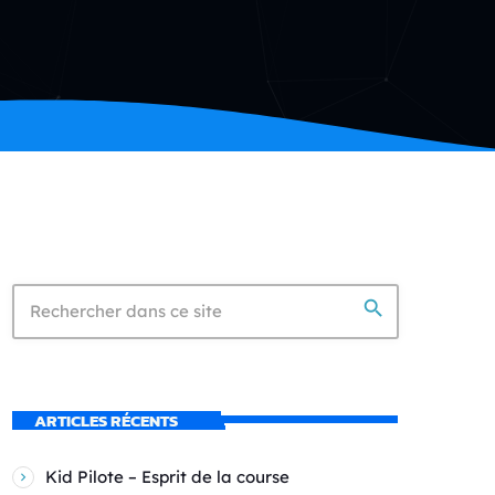
search
ARTICLES RÉCENTS
Kid Pilote – Esprit de la course