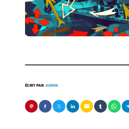
ÉCRIT PAR:
ADMIN
email