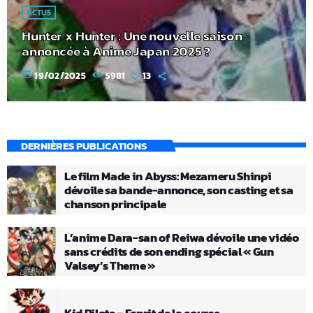
ACTUS
Hunter x Hunter : Une nouvelle saison
annoncée à Anime Japan 2025 ?
today
19/02/2025
5981
13
DERNIÈRES PUBLICATIONS
Le film Made in Abyss: Mezameru Shinpi
dévoile sa bande-annonce, son casting et sa
chanson principale
L’anime Dara-san of Reiwa dévoile une vidéo
sans crédits de son ending spécial « Gun
Valsey’s Theme »
Kid Pilote – Esprit de la course