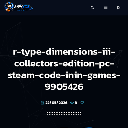
play_arrow
search
menu
r-type-dimensions-iii-
collectors-edition-pc-
steam-code-inin-games-
9905426
22/05/2026
3
today