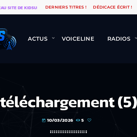
ITE DE KIDSUNE
WARÉTRO
ORANGE ROAD QUI PASSE
DERNIERS TITRES !
DÉDICACE ÉCRIT !
ACTUS
VOICELINE
RADIOS
téléchargement (5
10/03/2026
5
today