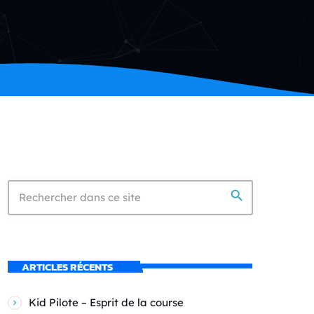
search
ARTICLES RÉCENTS
Kid Pilote – Esprit de la course