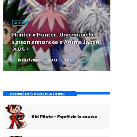
ACTUS
Hunter x Hunter : Une nouvelle
saison annoncée à Anime Japan
2025 ?
19/02/2025
5973
13
today
DERNIÈRES PUBLICATIONS
Kid Pilote – Esprit de la course