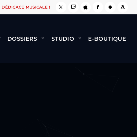
, ÇA LE FAIT !
NAMI
BERNARD MINET - FLY 
DÉDICACE MUSICALE !
DOSSIERS
STUDIO
E-BOUTIQUE
)