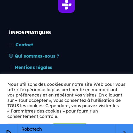
ℹ️ INFOS PRATIQUES
✉️
Contact
🦊
Qui sommes-nous ?
📄
Mentions légales
🔒
Confidentialité
Nous utilisons des cookies sur notre site Web pour vous
offrir l'expérience la plus pertinente en mémorisant
🛡️
RGPD
vos préférences et en répétant vos visites. En cliquant
sur « Tout accepter », vous consentez à l'utilisation de
Copyright © 2026 Animkids. Tous droits réservés.
TOUS les cookies. Cependant, vous pouvez visiter les
« Paramètres des cookies » pour fournir un
consentement contrôlé.
Paramètres Cookie
Tout accepter
Robotech
play_arrow
keyboard_arrow_right