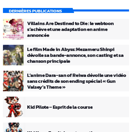
DERNIÈRES PUBLICATIONS
Villains Are Destined to Die : le webtoon
s’achève et une adaptation en anime
annoncée
Le film Made in Abyss: Mezameru Shinpi
dévoile sa bande-annonce, son casting et sa
chanson principale
L’anime Dara-san of Reiwa dévoile une vidéo
sans crédits de son ending spécial « Gun
Valsey’s Theme »
Kid Pilote – Esprit de la course