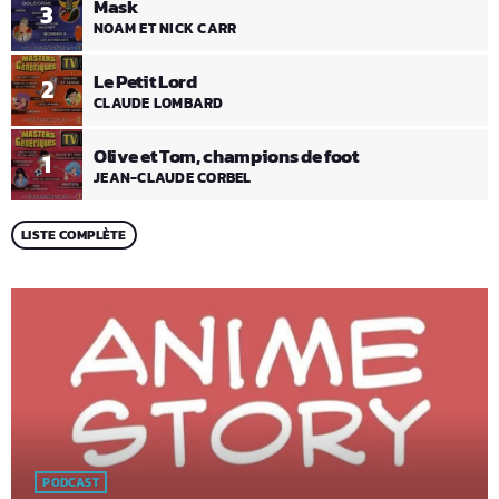
Mask
3
NOAM ET NICK CARR
Le Petit Lord
2
CLAUDE LOMBARD
Olive et Tom, champions de foot
1
JEAN-CLAUDE CORBEL
LISTE COMPLÈTE
PODCAST