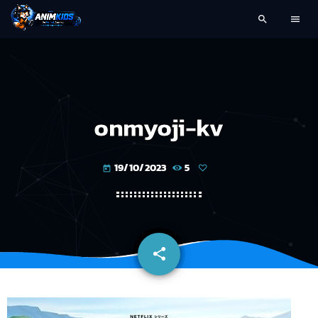
search
menu
onmyoji-kv
19/10/2023
5
today
share
email