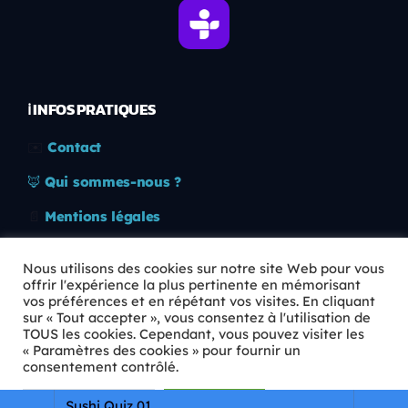
ℹ️ INFOS PRATIQUES
✉️
Contact
🦊
Qui sommes-nous ?
📄
Mentions légales
🔒
Confidentialité
Nous utilisons des cookies sur notre site Web pour vous
offrir l'expérience la plus pertinente en mémorisant
🛡️
RGPD
vos préférences et en répétant vos visites. En cliquant
sur « Tout accepter », vous consentez à l'utilisation de
Copyright © 2026 Animkids. Tous droits réservés.
TOUS les cookies. Cependant, vous pouvez visiter les
« Paramètres des cookies » pour fournir un
consentement contrôlé.
Paramètres Cookie
Tout accepter
Sushi Quiz 01