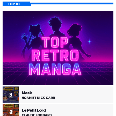
TOP 10
Mask
3
NOAM ET NICK CARR
Le Petit Lord
2
CLAUDE LOMBARD