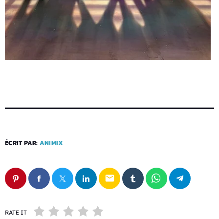
ÉCRIT PAR:
ANIMIX
email
RATE IT