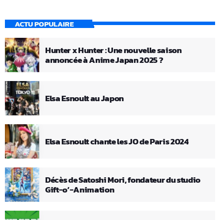
ACTU POPULAIRE
Hunter x Hunter : Une nouvelle saison
annoncée à Anime Japan 2025 ?
Elsa Esnoult au Japon
Elsa Esnoult chante les JO de Paris 2024
Décès de Satoshi Mori, fondateur du studio
Gift-o’-Animation