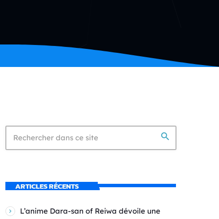
search
ARTICLES RÉCENTS
L’anime Dara-san of Reiwa dévoile une