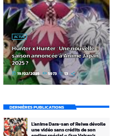
ACTUS
Hunter x Hunter : Une nouvelle
saison annoncée à Anime Japan
2025 ?
19/02/2025
5973
13
today
DERNIÈRES PUBLICATIONS
L’anime Dara-san of Reiwa dévoile
une vidéo sans crédits de son
ending spécial « Gun Valsey’s