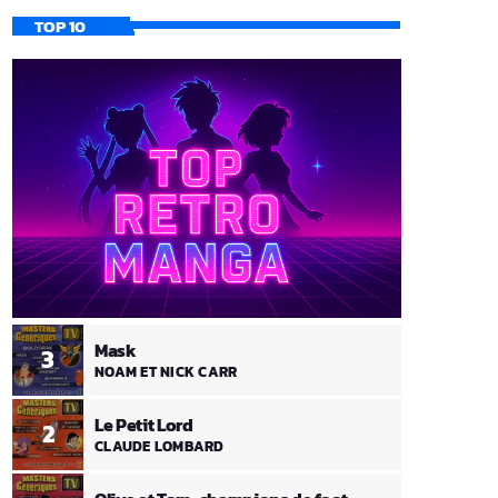
TOP 10
Mask
3
NOAM ET NICK CARR
Le Petit Lord
2
CLAUDE LOMBARD