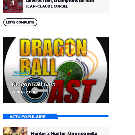
Olive et Tom, champions de foot
1
JEAN-CLAUDE CORBEL
LISTE COMPLÈTE
PODCAST
Dragon Ball Cast
21:00 - 23:00
ACTU POPULAIRE
Hunter x Hunter : Une nouvelle