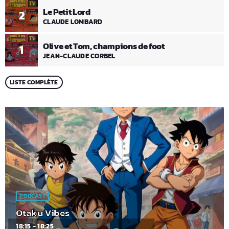
Le Petit Lord
2
CLAUDE LOMBARD
Olive et Tom, champions de foot
1
JEAN-CLAUDE CORBEL
LISTE COMPLÈTE
PODCAST
Otaku Vibes
18:15 - 18:25