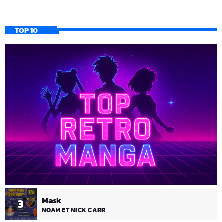
TOP 10
Mask
3
NOAM ET NICK CARR