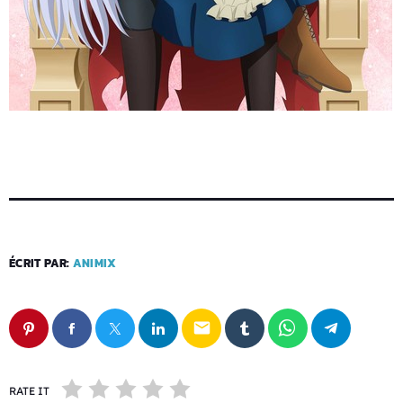
ÉCRIT PAR:
ANIMIX
email
RATE IT