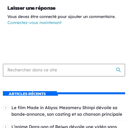
Laisser une réponse
Vous devez être connecté pour ajouter un commentaire.
Connectez-vous maintenant
search
ARTICLES RÉCENTS
Le film Made in Abyss: Mezameru Shinpi dévoile sa
bande-annonce, son casting et sa chanson principale
L’anime Dara-san of Reiwa dévoile une vidéo sans