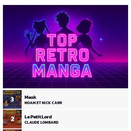
Mask
3
NOAM ET NICK CARR
Le Petit Lord
2
CLAUDE LOMBARD