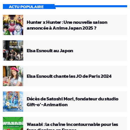
ACTU POPULAIRE
Hunter x Hunter : Une nouvelle saison
annoncée à Anime Japan 2025 ?
Elsa Esnoult au Japon
Elsa Esnoult chante les JO de Paris 2024
Décès de Satoshi Mori, fondateur du studio
Gift-o’-Animation
Wasabi : la chaîne incontournable pour les
fans d’anime en France