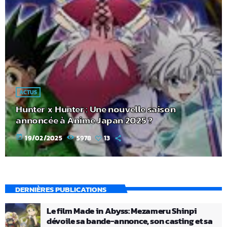
ACTUS
Hunter x Hunter : Une nouvelle saison
annoncée à Anime Japan 2025 ?
today
19/02/2025
5978
13
DERNIÈRES PUBLICATIONS
Le film Made in Abyss: Mezameru Shinpi
dévoile sa bande-annonce, son casting et sa