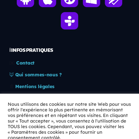
ℹ️ INFOS PRATIQUES
✉️
Contact
🦊
Qui sommes-nous ?
📄
Mentions légales
🔒
Confidentialité
Nous utilisons des cookies sur notre site Web pour vous
offrir l'expérience la plus pertinente en mémorisant
🛡️
RGPD
vos préférences et en répétant vos visites. En cliquant
sur « Tout accepter », vous consentez à l'utilisation de
Copyright © 2026 Animkids. Tous droits réservés.
TOUS les cookies. Cependant, vous pouvez visiter les
« Paramètres des cookies » pour fournir un
consentement contrôlé.