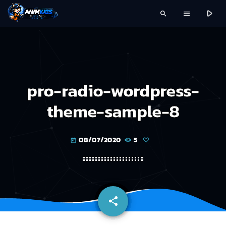
play_arrow
search
menu
pro-radio-wordpress-
theme-sample-8
08/07/2020
5
today
share
email