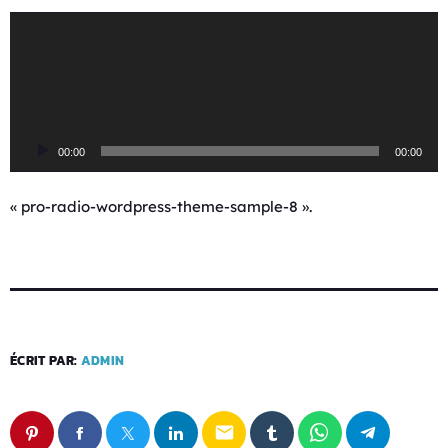
L
e
c
t
e
u
00:00
00:00
r
a
u
« pro-radio-wordpress-theme-sample-8 ».
d
i
o
ÉCRIT PAR:
ADMIN
email