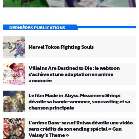
DERNIÈRES PUBLICATIONS
Marvel Tokon Fighting Souls
Villains Are Destined to Die : le webtoon
s’achève et une adaptation en anime
annoncée
Le film Made in Abyss: Mezameru Shinpi
dévoile sa bande-annonce, son casting et sa
chanson principale
L’anime Dara-san of Reiwa dévoile une vidéo
sans crédits de son ending spécial « Gun
Valsey’s Theme »