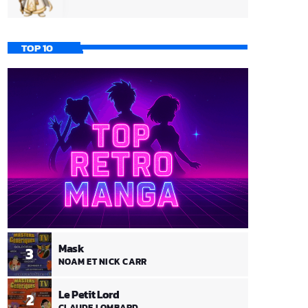
TOP 10
Mask
3
NOAM ET NICK CARR
Le Petit Lord
2
CLAUDE LOMBARD