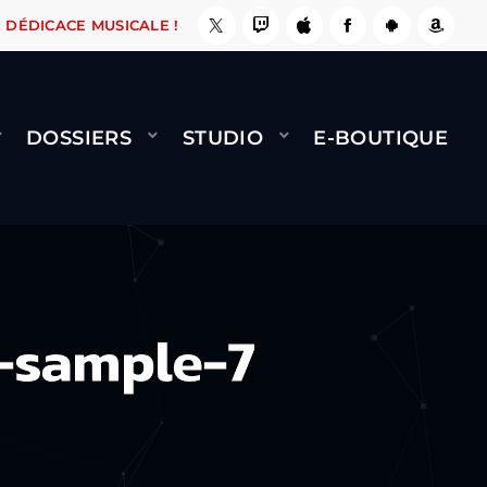
SE, ÇA LE FAIT !
NAMI
BERNARD MINET - FL
DÉDICACE MUSICALE !
DOSSIERS
STUDIO
E-BOUTIQUE
-sample-7