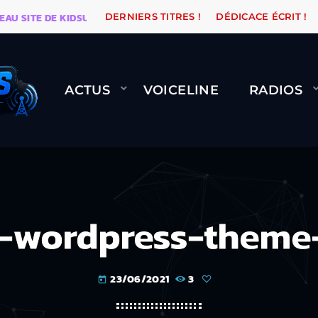
SITE DE KIDSUNE
WARÉTRO
ORANGE ROAD QUI PAS
DERNIERS TITRES !
DÉDICACE ÉCRIT !
ACTUS
VOICELINE
RADIOS
o-wordpress-theme
23/06/2021
3
today