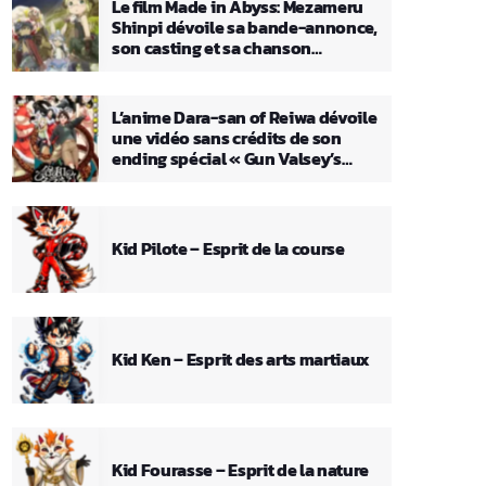
Le film Made in Abyss: Mezameru
Shinpi dévoile sa bande-annonce,
son casting et sa chanson
principale
L’anime Dara-san of Reiwa dévoile
une vidéo sans crédits de son
ending spécial « Gun Valsey’s
Theme »
Kid Pilote – Esprit de la course
Kid Ken – Esprit des arts martiaux
Kid Fourasse – Esprit de la nature