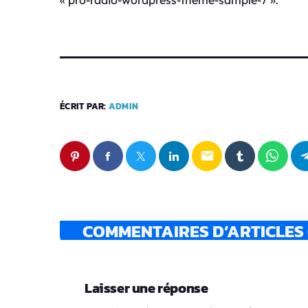
u
d
i
o
ÉCRIT PAR:
ADMIN
email
COMMENTAIRES D’ARTICLES 
Laisser une réponse