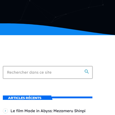
search
ARTICLES RÉCENTS
Le film Made in Abyss: Mezameru Shinpi