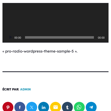
L
e
c
t
e
u
00:00
00:00
r
a
u
« pro-radio-wordpress-theme-sample-5 ».
d
i
o
ÉCRIT PAR:
ADMIN
email