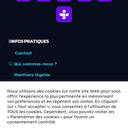
ℹ️ INFOS PRATIQUES
✉️
Contact
🦊
Qui sommes-nous ?
📄
Mentions légales
🔒
Confidentialité
Nous utilisons des cookies sur notre site Web pour vous
offrir l'expérience la plus pertinente en mémorisant
🛡️
RGPD
vos préférences et en répétant vos visites. En cliquant
sur « Tout accepter », vous consentez à l'utilisation de
Copyright © 2026 Animkids. Tous droits réservés.
TOUS les cookies. Cependant, vous pouvez visiter les
« Paramètres des cookies » pour fournir un
consentement contrôlé.