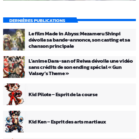
DERNIÈRES PUBLICATIONS
Le film Made in Abyss: Mezameru Shinpi
dévoile sa bande-annonce, son casting et sa
chanson principale
L’anime Dara-san of Reiwa dévoile une vidéo
sans crédits de son ending spécial « Gun
Valsey’s Theme »
Kid Pilote – Esprit de la course
Kid Ken – Esprit des arts martiaux