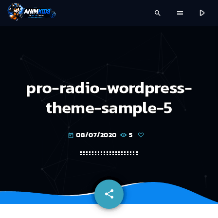
play_arrow
search
menu
pro-radio-wordpress-
theme-sample-5
08/07/2020
5
today
share
email