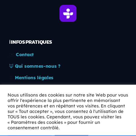
ℹ️ INFOS PRATIQUES
✉️
Contact
🦊
Qui sommes-nous ?
📄
Mentions légales
🔒
Confidentialité
Nous utilisons des cookies sur notre site Web pour vous
offrir l'expérience la plus pertinente en mémorisant
🛡️
RGPD
vos préférences et en répétant vos visites. En cliquant
sur « Tout accepter », vous consentez à l'utilisation de
Copyright © 2026 Animkids. Tous droits réservés.
TOUS les cookies. Cependant, vous pouvez visiter les
« Paramètres des cookies » pour fournir un
consentement contrôlé.