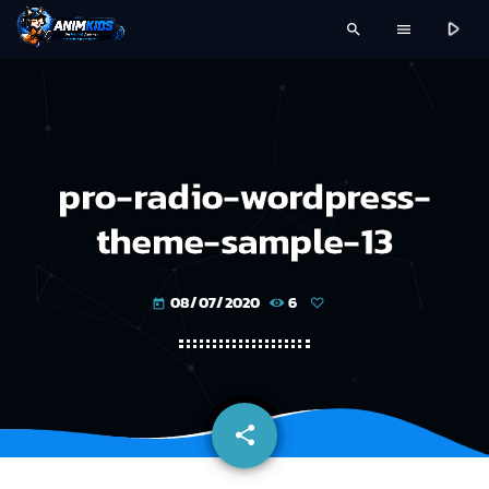
play_arrow
search
menu
pro-radio-wordpress-
theme-sample-13
08/07/2020
6
today
share
email