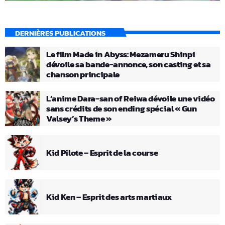
DERNIÈRES PUBLICATIONS
Le film Made in Abyss: Mezameru Shinpi
dévoile sa bande-annonce, son casting et sa
chanson principale
L’anime Dara-san of Reiwa dévoile une vidéo
sans crédits de son ending spécial « Gun
Valsey’s Theme »
Kid Pilote – Esprit de la course
Kid Ken – Esprit des arts martiaux