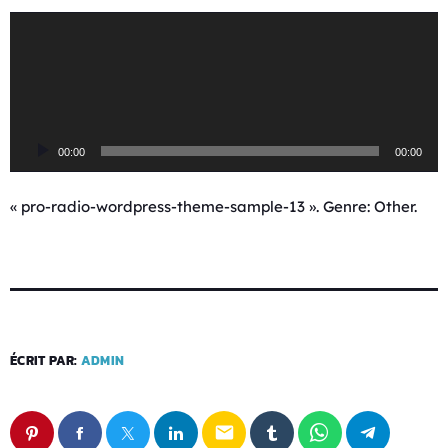
L
e
c
t
e
u
00:00
00:00
r
a
u
« pro-radio-wordpress-theme-sample-13 ». Genre: Other.
d
i
o
ÉCRIT PAR:
ADMIN
email