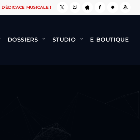
, ÇA LE FAIT !
NAMI
BERNARD MINET - FLY 
DÉDICACE MUSICALE !
DOSSIERS
STUDIO
E-BOUTIQUE