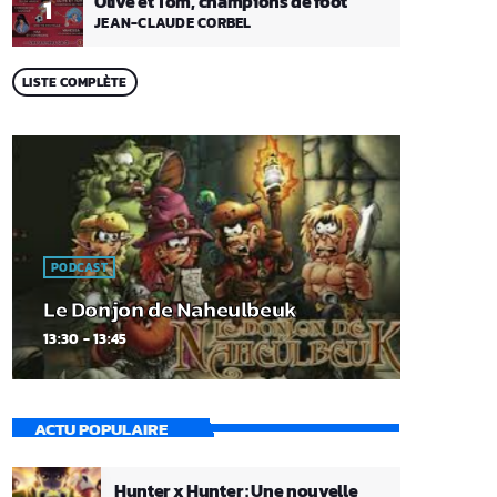
Olive et Tom, champions de foot
1
JEAN-CLAUDE CORBEL
LISTE COMPLÈTE
PODCAST
Le Donjon de Naheulbeuk
13:30 - 13:45
ACTU POPULAIRE
Hunter x Hunter : Une nouvelle