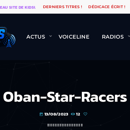
ITE DE KIDSUNE
WARÉTRO
ORANGE ROAD QUI PASSE
DERNIERS TITRES !
DÉDICACE ÉCRIT !
ACTUS
VOICELINE
RADIOS
Oban-Star-Racers
13/08/2023
12
today