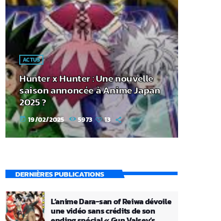
ACTUS
Hunter x Hunter : Une nouvelle
saison annoncée à Anime Japan
2025 ?
19/02/2025
5973
13
today
DERNIÈRES PUBLICATIONS
L’anime Dara-san of Reiwa dévoile
une vidéo sans crédits de son
ending spécial « Gun Valsey’s