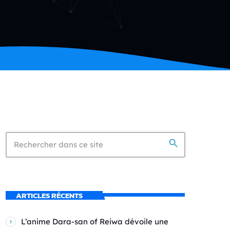
search
ARTICLES RÉCENTS
L’anime Dara-san of Reiwa dévoile une