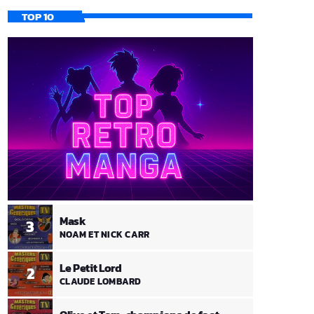
TOP 10
Mask
3
NOAM ET NICK CARR
Le Petit Lord
2
CLAUDE LOMBARD