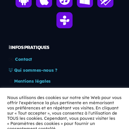
ℹ️ INFOS PRATIQUES
✉️
Contact
🦊
Qui sommes-nous ?
📄
Mentions légales
🔒
Confidentialité
Nous utilisons des cookies sur notre site Web pour vous
offrir l'expérience la plus pertinente en mémorisant
🛡️
RGPD
vos préférences et en répétant vos visites. En cliquant
sur « Tout accepter », vous consentez à l'utilisation de
Copyright © 2026 Animkids. Tous droits réservés.
TOUS les cookies. Cependant, vous pouvez visiter les
« Paramètres des cookies » pour fournir un
consentement contrôlé.