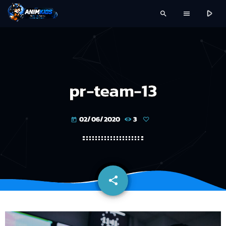
play_arrow
search
menu
pr-team-13
02/06/2020
3
today
share
email