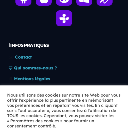
ℹ️ INFOS PRATIQUES
✉️
Contact
🦊
Qui sommes-nous ?
📄
Mentions légales
🔒
Confidentialité
Nous utilisons des cookies sur notre site Web pour vous
offrir l'expérience la plus pertinente en mémorisant
🛡️
RGPD
vos préférences et en répétant vos visites. En cliquant
sur « Tout accepter », vous consentez à l'utilisation de
Copyright © 2026 Animkids. Tous droits réservés.
TOUS les cookies. Cependant, vous pouvez visiter les
« Paramètres des cookies » pour fournir un
consentement contrôlé.