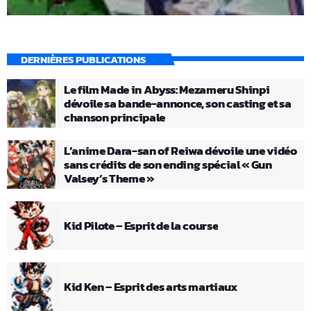
DERNIÈRES PUBLICATIONS
Le film Made in Abyss: Mezameru Shinpi
dévoile sa bande-annonce, son casting et sa
chanson principale
L’anime Dara-san of Reiwa dévoile une vidéo
sans crédits de son ending spécial « Gun
Valsey’s Theme »
Kid Pilote – Esprit de la course
Kid Ken – Esprit des arts martiaux