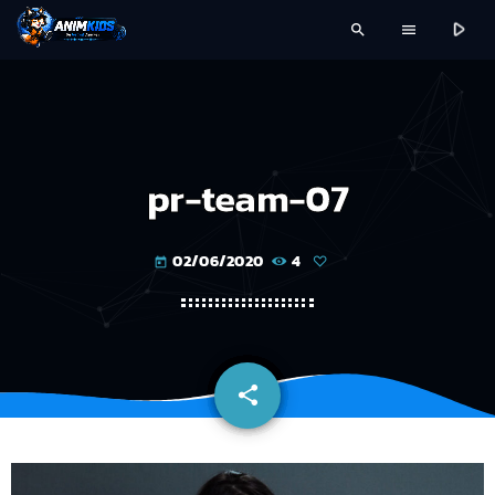
play_arrow
search
menu
pr-team-07
02/06/2020
4
today
share
email