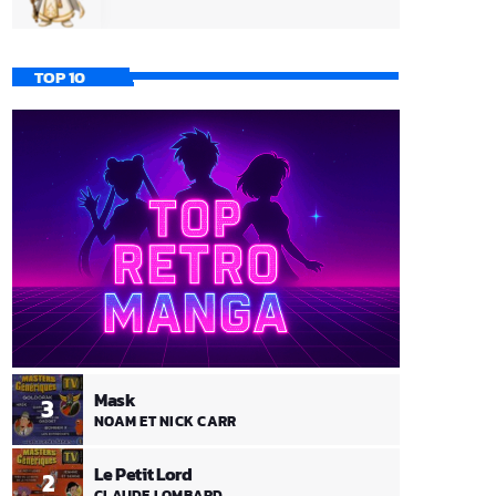
TOP 10
Mask
3
NOAM ET NICK CARR
Le Petit Lord
2
CLAUDE LOMBARD