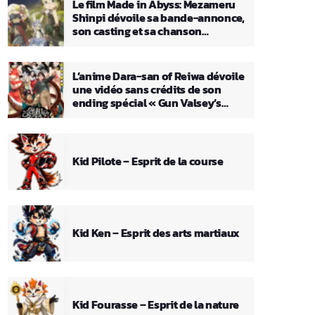
Le film Made in Abyss: Mezameru
Shinpi dévoile sa bande-annonce,
son casting et sa chanson
principale
L’anime Dara-san of Reiwa dévoile
une vidéo sans crédits de son
ending spécial « Gun Valsey’s
Theme »
Kid Pilote – Esprit de la course
Kid Ken – Esprit des arts martiaux
Kid Fourasse – Esprit de la nature