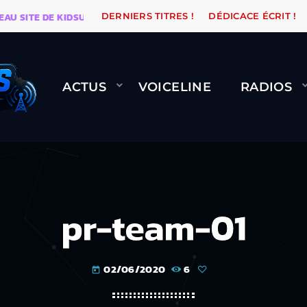
ITE DE KIDSUNE
WARÉTRO
ORANGE ROAD QUI PASS
DERNIERS TITRES !
DÉDICACE ÉCRIT !
ACTUS
VOICELINE
RADIOS
pr-team-01
02/06/2020
6
today