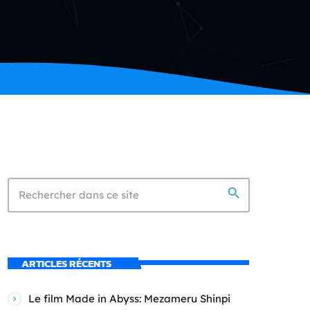
search
ARTICLES RÉCENTS
Le film Made in Abyss: Mezameru Shinpi