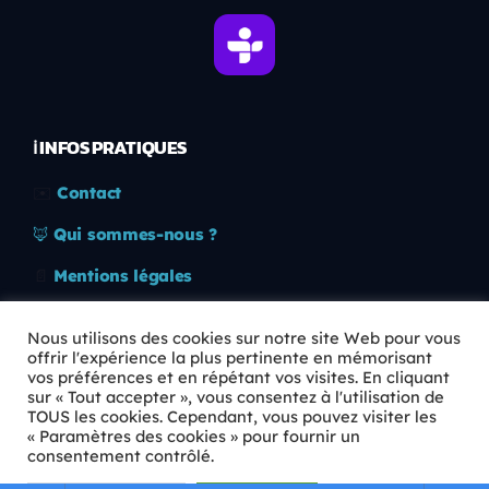
ℹ️ INFOS PRATIQUES
✉️
Contact
🦊
Qui sommes-nous ?
📄
Mentions légales
🔒
Confidentialité
Nous utilisons des cookies sur notre site Web pour vous
offrir l'expérience la plus pertinente en mémorisant
🛡️
RGPD
vos préférences et en répétant vos visites. En cliquant
sur « Tout accepter », vous consentez à l'utilisation de
Copyright © 2026 Animkids. Tous droits réservés.
TOUS les cookies. Cependant, vous pouvez visiter les
« Paramètres des cookies » pour fournir un
consentement contrôlé.