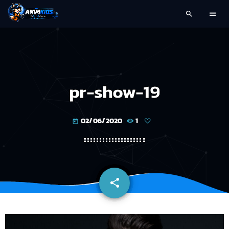
search
menu
pr-show-19
02/06/2020
1
today
share
email