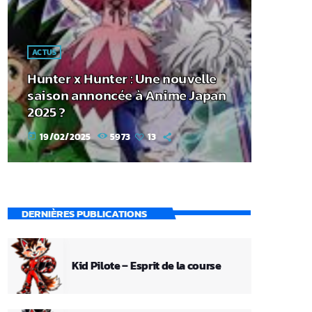
ACTUS
Hunter x Hunter : Une nouvelle
saison annoncée à Anime Japan
2025 ?
19/02/2025
5973
13
today
DERNIÈRES PUBLICATIONS
Kid Pilote – Esprit de la course