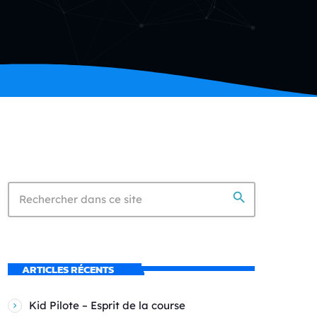
search
ARTICLES RÉCENTS
Kid Pilote – Esprit de la course