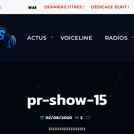
WARÉTRO
ORANGE ROAD QUI PASSE, ÇA LE FAIT !
DERNIERS TITRES !
DÉDICACE ÉCRIT !
ACTUS
VOICELINE
RADIOS
pr-show-15
02/06/2020
2
today