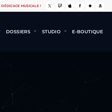
NAMI
BERNARD MINET - FLY (GÉNÉRIQUE)
COOL 
DÉDICACE MUSICALE !
DOSSIERS
STUDIO
E-BOUTIQUE