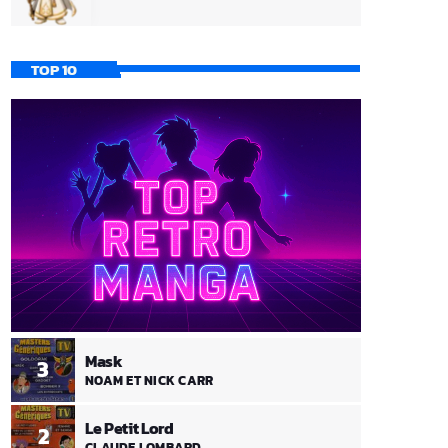
TOP 10
Mask
3
NOAM ET NICK CARR
Le Petit Lord
2
CLAUDE LOMBARD