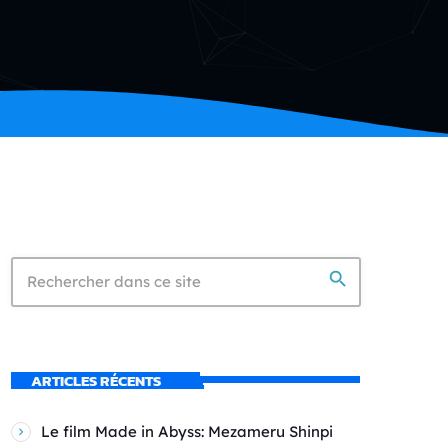
search
ARTICLES RÉCENTS
Le film Made in Abyss: Mezameru Shinpi