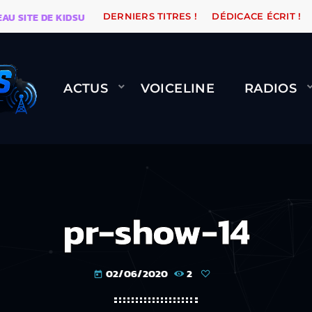
ITE DE KIDSUNE
WARÉTRO
ORANGE ROAD QUI PASSE
DERNIERS TITRES !
DÉDICACE ÉCRIT !
ACTUS
VOICELINE
RADIOS
pr-show-14
02/06/2020
2
today