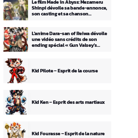
Le film Made in Abyss: Mezameru
Shinpi dévoile sa bande-annonce,
son casting et sa chanson
principale
L’anime Dara-san of Reiwa dévoile
une vidéo sans crédits de son
ending spécial « Gun Valsey’s
Theme »
Kid Pilote – Esprit de la course
Kid Ken – Esprit des arts martiaux
Kid Fourasse – Esprit de la nature