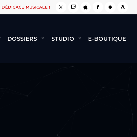
, ÇA LE FAIT !
NAMI
BERNARD MINET - FLY 
DÉDICACE MUSICALE !
DOSSIERS
STUDIO
E-BOUTIQUE