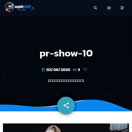
play_arrow
search
menu
pr-show-10
02/06/2020
3
today
share
email