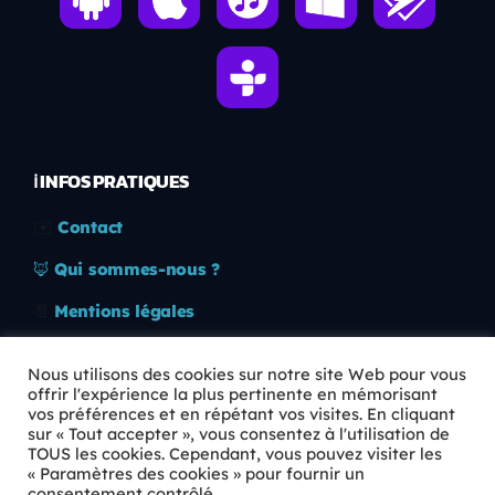
ℹ️ INFOS PRATIQUES
✉️
Contact
🦊
Qui sommes-nous ?
📄
Mentions légales
🔒
Confidentialité
Nous utilisons des cookies sur notre site Web pour vous
offrir l'expérience la plus pertinente en mémorisant
🛡️
RGPD
vos préférences et en répétant vos visites. En cliquant
sur « Tout accepter », vous consentez à l'utilisation de
Copyright © 2026 Animkids. Tous droits réservés.
TOUS les cookies. Cependant, vous pouvez visiter les
« Paramètres des cookies » pour fournir un
consentement contrôlé.