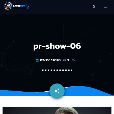
search
menu
pr-show-06
02/06/2020
3
today
share
email