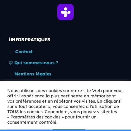
ℹ️ INFOS PRATIQUES
✉️
Contact
🦊
Qui sommes-nous ?
📄
Mentions légales
🔒
Confidentialité
Nous utilisons des cookies sur notre site Web pour vous
offrir l'expérience la plus pertinente en mémorisant
🛡️
RGPD
vos préférences et en répétant vos visites. En cliquant
sur « Tout accepter », vous consentez à l'utilisation de
Copyright © 2026 Animkids. Tous droits réservés.
TOUS les cookies. Cependant, vous pouvez visiter les
« Paramètres des cookies » pour fournir un
consentement contrôlé.