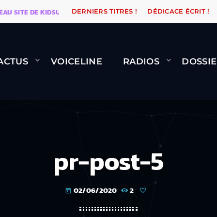
TE DE KIDSUNE
WARÉTRO
ORANGE ROAD QUI PASSE
DERNIERS TITRES !
DÉDICACE ÉCRIT !
ACTUS
VOICELINE
RADIOS
DOSSIE
pr-post-5
02/06/2020
2
today