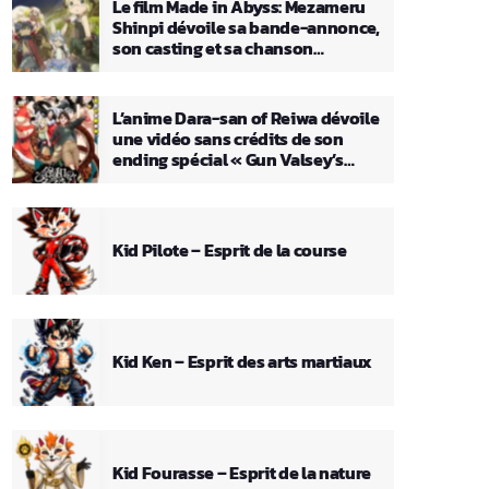
Le film Made in Abyss: Mezameru
Shinpi dévoile sa bande-annonce,
son casting et sa chanson
principale
L’anime Dara-san of Reiwa dévoile
une vidéo sans crédits de son
ending spécial « Gun Valsey’s
Theme »
Kid Pilote – Esprit de la course
Kid Ken – Esprit des arts martiaux
Kid Fourasse – Esprit de la nature