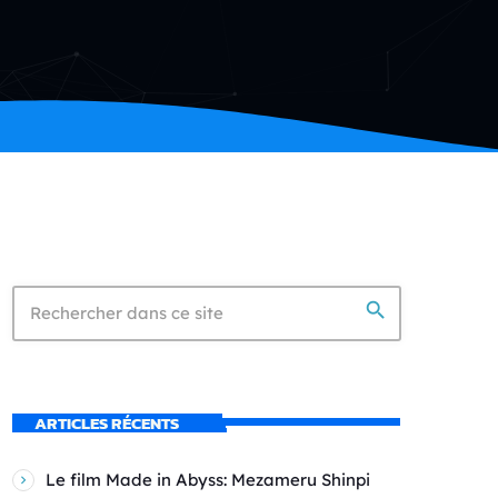
search
ARTICLES RÉCENTS
Le film Made in Abyss: Mezameru Shinpi