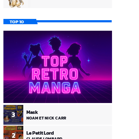
TOP 10
Mask
3
NOAM ET NICK CARR
Le Petit Lord
2
CLAUDE LOMBARD