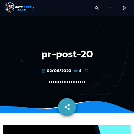
play_arrow
search
menu
pr-post-20
02/06/2020
4
today
share
email