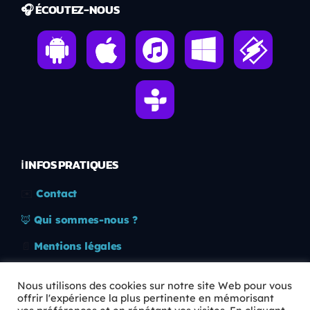
🎧 ÉCOUTEZ-NOUS
ℹ️ INFOS PRATIQUES
✉️
Contact
🦊
Qui sommes-nous ?
📄
Mentions légales
🔒
Confidentialité
Nous utilisons des cookies sur notre site Web pour vous
offrir l'expérience la plus pertinente en mémorisant
🛡️
RGPD