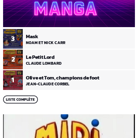
Mask
3
NOAM ET NICK CARR
Le Petit Lord
2
CLAUDE LOMBARD
Olive et Tom, champions de foot
1
JEAN-CLAUDE CORBEL
LISTE COMPLÈTE