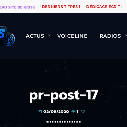
ITE DE KIDSUNE
WARÉTRO
ORANGE ROAD QUI PASS
DERNIERS TITRES !
DÉDICACE ÉCRIT !
ACTUS
VOICELINE
RADIOS
pr-post-17
02/06/2020
1
today