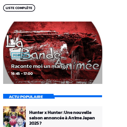
LISTE COMPLÈTE
PODCAST
Raconte moi un manga !
16:45 - 17:00
ACTU POPULAIRE
Hunter x Hunter : Une nouvelle
saison annoncée à Anime Japan
2025 ?