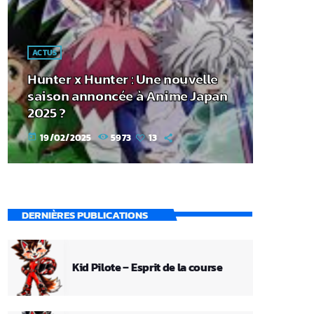
ACTUS
Hunter x Hunter : Une nouvelle
saison annoncée à Anime Japan
2025 ?
19/02/2025
5973
13
today
DERNIÈRES PUBLICATIONS
Kid Pilote – Esprit de la course