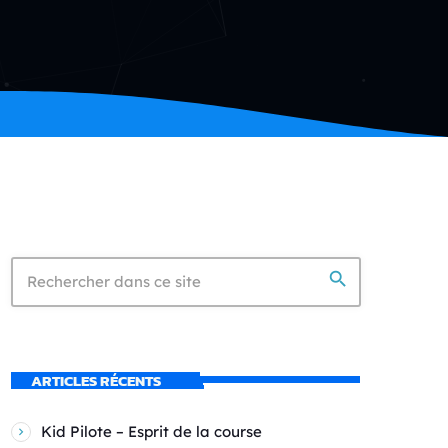
search
ARTICLES RÉCENTS
Kid Pilote – Esprit de la course