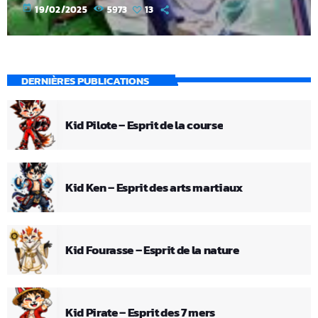
today
19/02/2025
5973
13
DERNIÈRES PUBLICATIONS
Kid Pilote – Esprit de la course
Kid Ken – Esprit des arts martiaux
Kid Fourasse – Esprit de la nature
Kid Pirate – Esprit des 7 mers