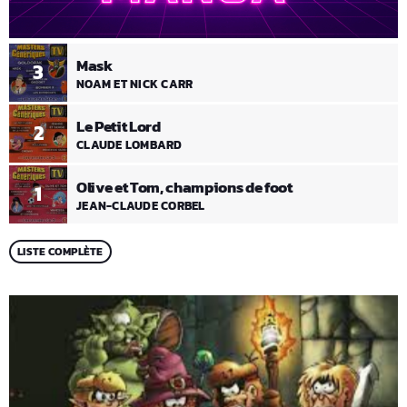
Mask
3
NOAM ET NICK CARR
Le Petit Lord
2
CLAUDE LOMBARD
Olive et Tom, champions de foot
1
JEAN-CLAUDE CORBEL
LISTE COMPLÈTE