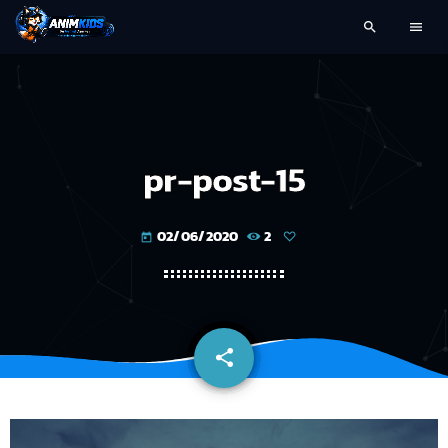
search
menu
pr-post-15
02/06/2020
2
today
share
email