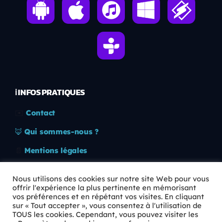
ℹ️ INFOS PRATIQUES
✉️
Contact
🦊
Qui sommes-nous ?
📄
Mentions légales
🔒
Confidentialité
Nous utilisons des cookies sur notre site Web pour vous
offrir l'expérience la plus pertinente en mémorisant
🛡️
RGPD
vos préférences et en répétant vos visites. En cliquant
sur « Tout accepter », vous consentez à l'utilisation de
Copyright © 2026 Animkids. Tous droits réservés.
TOUS les cookies. Cependant, vous pouvez visiter les